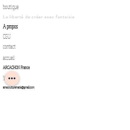
boutique
La liberté de créer avec fantaisie
A propos
CGU
contact
accueil
ARCACHON France
YouTube
amecouturemarie@gmail.com
0643555990