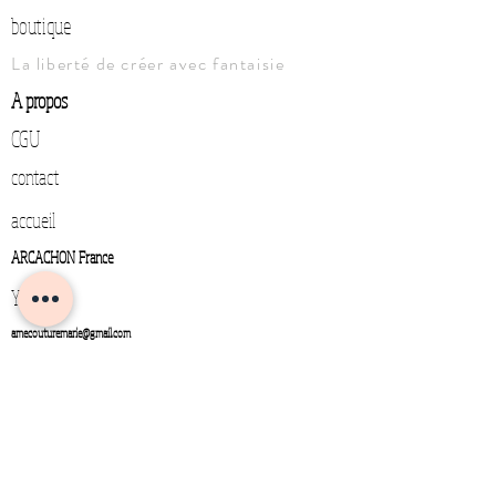
boutique
La liberté de créer avec fantaisie
A propos
CGU
contact
accueil
ARCACHON France
YouTube
amecouturemarie@gmail.com
0643555990