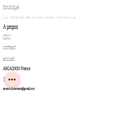
boutique
La liberté de créer avec fantaisie
A propos
CGU
contact
accueil
ARCACHON France
YouTube
amecouturemarie@gmail.com
0643555990